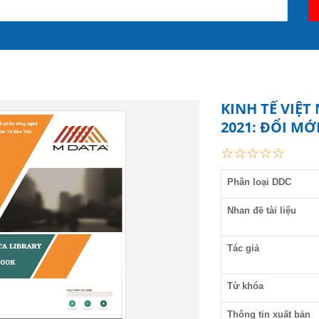
KINH TẾ VIỆ
2021: ĐỔI MỚ
☆
☆
☆
☆
☆
Đổi mới mô hình tăng
trưởng kinh tế ở Việt
Nam
Phân loại DDC
Nhan đề tài liệu
Tác giả
Kinh tế nhà nước, cơ
cấu lại DNNN: Đánh
giá kết quả thực hiện
giai đoạn 2011 - 2020 và
Từ khóa
đề xuất phương
hướng giải pháp cho
giai đoạn 2021 - 2030
Thông tin xuất bản