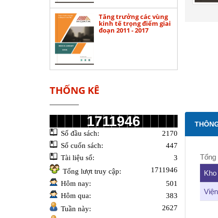
Tăng trưởng các vùng
h phần kinh
kinh tế trọng điểm giai
Nam: Vấn đề và
đoạn 2011 - 2017
ng chính sách
THỐNG KÊ
1711946
THÔNG 
Số đầu sách:
2170
Số cuốn sách:
447
Tổng 
Tài liệu số:
3
1711946
Tổng lượt truy cập:
Kho
Hôm nay:
501
Việ
Hôm qua:
383
2627
Tuần này: