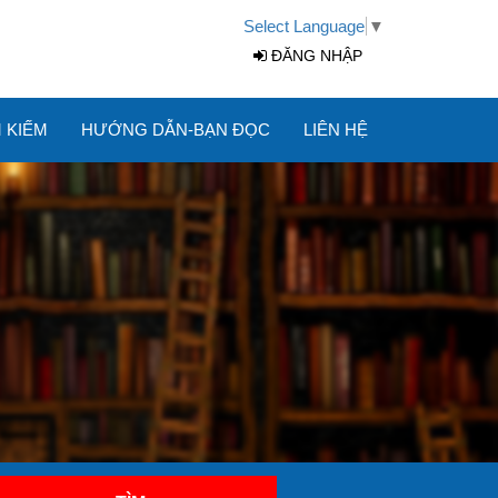
Select Language
▼
ĐĂNG NHẬP
M KIẾM
HƯỚNG DẪN-BẠN ĐỌC
LIÊN HỆ