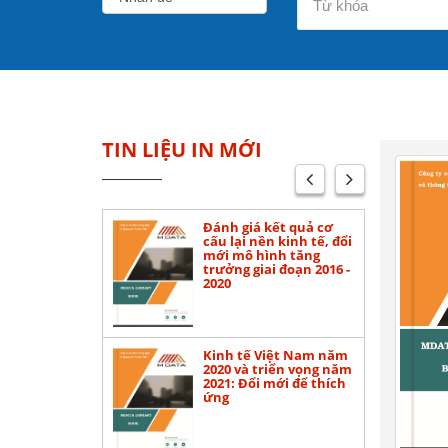
TIN LIỆU IN MỚI
mô hình tăng
Đánh giá kết quả cơ
nh tế ở Việt
cấu lại nền kinh tế, đổi
mới mô hình tăng
trưởng giai đoạn 2016 -
2020
nhà nước, cơ
Kinh tế Việt Nam năm
DNNN: Đánh
2020 và triển vọng năm
uả thực hiện
2021: Đổi mới để thích
 2011 - 2020 và
ứng
phương
ải pháp cho
 2021 - 2030