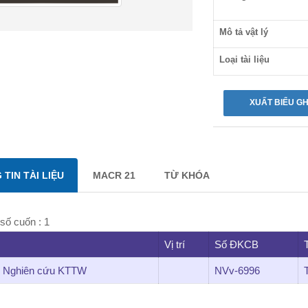
Các thành phần kinh
Mô tả vật lý
tế Việt Nam: Vấn đề và
định hướng chính sách
Loại tài liệu
TIN TÀI LIỆU
MACR 21
TỪ KHÓA
số cuốn : 1
Vị trí
Số ĐKCB
n Nghiên cứu KTTW
NVv-6996