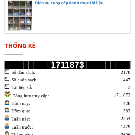
Dịch vụ cung cấp danh mục tài liệu
THỐNG KÊ
1711873
Số đầu sách:
2170
Số cuốn sách:
447
Tài liệu số:
3
1711873
Tổng lượt truy cập:
Hôm nay:
428
Hôm qua:
383
2554
Tuần này:
1479
Tuần trước:
Tháng này:
3606